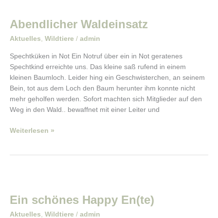
Abendlicher
Waldeinsatz
Abendlicher Waldeinsatz
Aktuelles
,
Wildtiere
/
admin
Spechtküken in Not Ein Notruf über ein in Not geratenes
Spechtkind erreichte uns. Das kleine saß rufend in einem
kleinen Baumloch. Leider hing ein Geschwisterchen, an seinem
Bein, tot aus dem Loch den Baum herunter ihm konnte nicht
mehr geholfen werden. Sofort machten sich Mitglieder auf den
Weg in den Wald.. bewaffnet mit einer Leiter und
Weiterlesen »
Ein
schönes
Ein schönes Happy En(te)
Happy
En(te)
Aktuelles
,
Wildtiere
/
admin