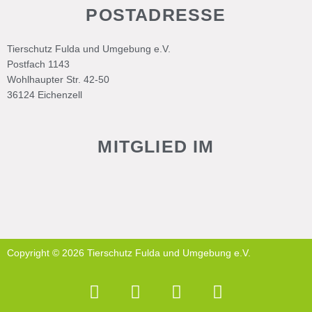
POSTADRESSE
Tierschutz Fulda und Umgebung e.V.
Postfach 1143
Wohlhaupter Str. 42-50
36124 Eichenzell
MITGLIED IM
Copyright © 2026 Tierschutz Fulda und Umgebung e.V.
F
W
I
P
a
h
n
a