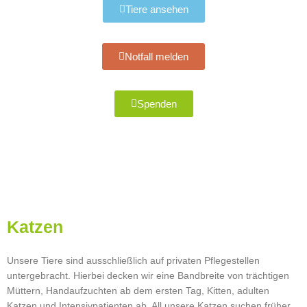
Tiere ansehen
Notfall melden
Spenden
Katzen
Unsere Tiere sind ausschließlich auf privaten Pflegestellen
untergebracht. Hierbei decken wir eine Bandbreite von trächtigen
Müttern, Handaufzuchten ab dem ersten Tag, Kitten, adulten
Katzen und Intensivpatienten ab. All unsere Katzen suchen früher