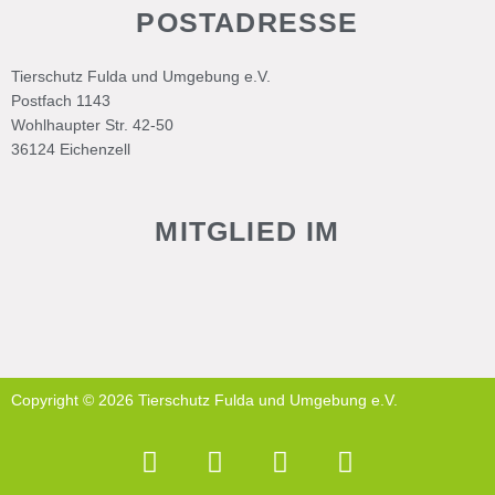
POSTADRESSE
Tierschutz Fulda und Umgebung e.V.
Postfach 1143
Wohlhaupter Str. 42-50
36124 Eichenzell
MITGLIED IM
Copyright © 2026 Tierschutz Fulda und Umgebung e.V.
F
W
I
P
a
h
n
a