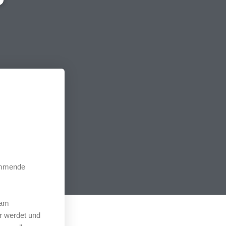
ommende
 am
r werdet und