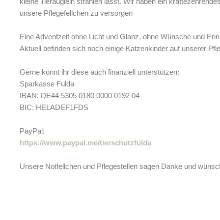
kleine Tieräuglein strahlen lasst.
Wir haben ein kräftezehrendes 
unsere Pflegefellchen zu versorgen
Eine Adventzeit ohne Licht und Glanz, ohne Wünsche und Erin
Aktuell befinden sich noch einige Katzenkinder auf unserer Pfl
Gerne könnt ihr diese auch finanziell unterstützen:
Sparkasse Fulda
IBAN: DE44 5305 0180 0000 0192 04
BIC: HELADEF1FDS
PayPal:
https://www.paypal.me/tierschutzfulda
Unsere Notfellchen und Pflegestellen sagen Danke und wüns