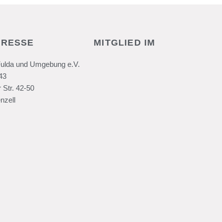
DRESSE
MITGLIED IM
Fulda und Umgebung e.V.
43
 Str. 42-50
nzell