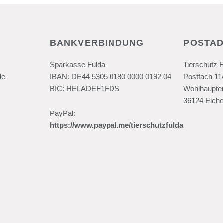
BANKVERBINDUNG
POSTA
Sparkasse Fulda
Tierschutz 
de
IBAN: DE44 5305 0180 0000 0192 04
Postfach 11
BIC: HELADEF1FDS
Wohlhaupter
36124 Eiche
PayPal:
https://www.paypal.me/tierschutzfulda