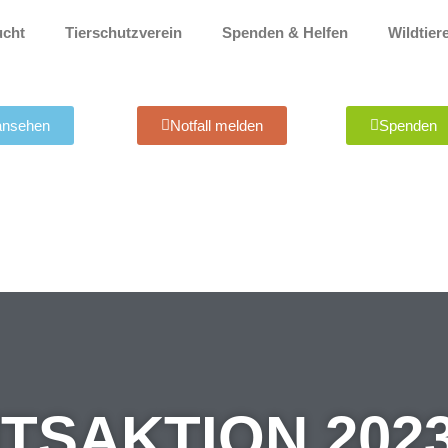
ucht
Tierschutzverein
Spenden & Helfen
Wildtier
 ansehen
Notfall melden
Spenden
TSAKTION 202