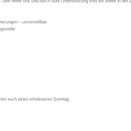
Jahr hinter uns und durch eure Unterstützung sind wir weiter in der L
nerungen – unvorstellbar
egestelle
chen euch einen erholsamen Sonntag