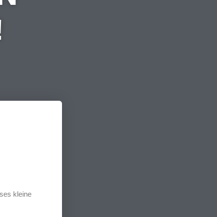
!
eses kleine