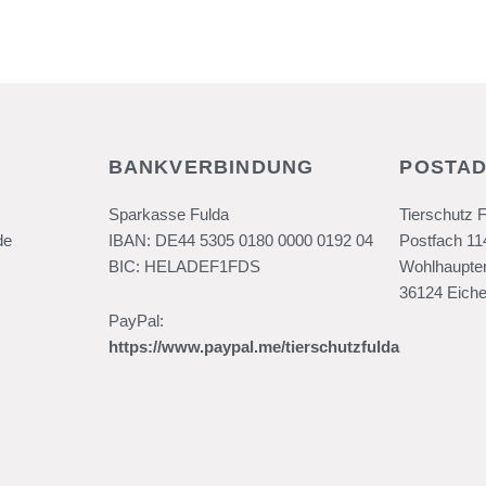
BANKVERBINDUNG
POSTA
Sparkasse Fulda
Tierschutz 
de
IBAN: DE44 5305 0180 0000 0192 04
Postfach 11
BIC: HELADEF1FDS
Wohlhaupter
36124 Eiche
PayPal:
https://www.paypal.me/tierschutzfulda