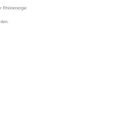
er Rhönenergie
rden.