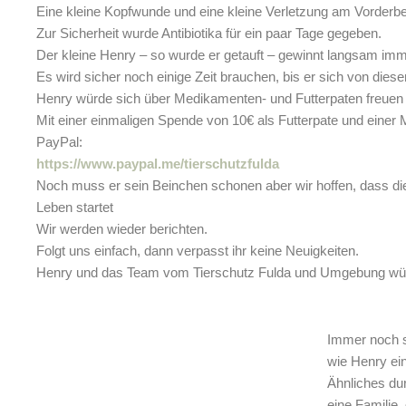
Eine kleine Kopfwunde und eine kleine Verletzung am Vorderbei
Zur Sicherheit wurde Antibiotika für ein paar Tage gegeben.
Der kleine Henry – so wurde er getauft – gewinnt langsam im
Es wird sicher noch einige Zeit brauchen, bis er sich von dies
Henry würde sich über Medikamenten- und Futterpaten freuen
Mit einer einmaligen Spende von 10€ als Futterpate und einer
PayPal:
https://www.paypal.me/tierschutzfulda
Noch muss er sein Beinchen schonen aber wir hoffen, dass die
Leben startet
Wir werden wieder berichten.
Folgt uns einfach, dann verpasst ihr keine Neuigkeiten.
Henry und das Team vom Tierschutz Fulda und Umgebung w
Immer noch s
wie Henry ei
Ähnliches d
eine Familie,