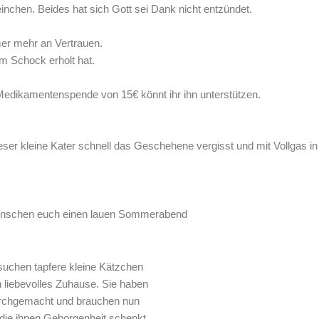
nchen. Beides hat sich Gott sei Dank nicht entzündet.
mer mehr an Vertrauen.
em Schock erholt hat.
 Medikamentenspende von 15€ könnt ihr ihn unterstützen.
ser kleine Kater schnell das Geschehene vergisst und mit Vollgas in
ünschen euch einen lauen Sommerabend
uchen tapfere kleine Kätzchen
n liebevolles Zuhause. Sie haben
urchgemacht und brauchen nun
 die ihnen Geborgenheit schenkt.