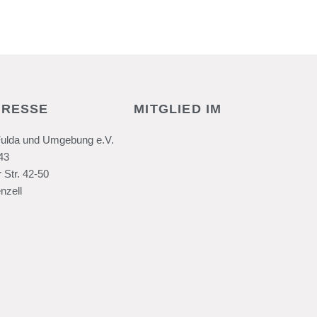
DRESSE
MITGLIED IM
Fulda und Umgebung e.V.
43
 Str. 42-50
nzell