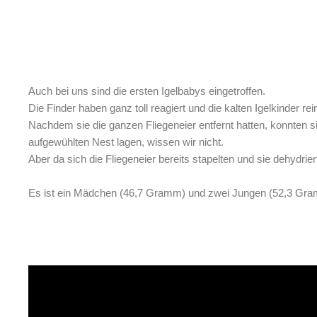
Auch bei uns sind die ersten Igelbabys eingetroffen.
Die Finder haben ganz toll reagiert und die kalten Igelkinder rei
Nachdem sie die ganzen Fliegeneier entfernt hatten, konnten 
aufgewühlten Nest lagen, wissen wir nicht.
Aber da sich die Fliegeneier bereits stapelten und sie dehydrier
Es ist ein Mädchen (46,7 Gramm) und zwei Jungen (52,3 Gr