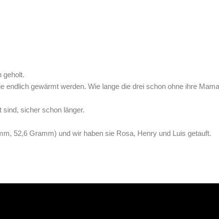
n geholt.
sie endlich gewärmt werden. Wie lange die drei schon ohne ihre Mam
t sind, sicher schon länger.
amm, 52,6 Gramm) und wir haben sie
Rosa, Henry und Luis getauft.