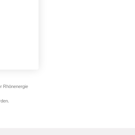
er Rhönenergie
rden.