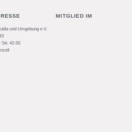
DRESSE
MITGLIED IM
Fulda und Umgebung e.V.
43
 Str. 42-50
nzell