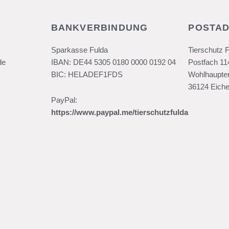
BANKVERBINDUNG
POSTA
Sparkasse Fulda
Tierschutz 
de
IBAN: DE44 5305 0180 0000 0192 04
Postfach 11
BIC: HELADEF1FDS
Wohlhaupter
36124 Eiche
PayPal:
https://www.paypal.me/tierschutzfulda